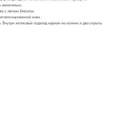
ы желательно.
жа с легким блеском.
металлизированной кожи .
. Внутри хлопковый подклад карман на молнии и два отрыты