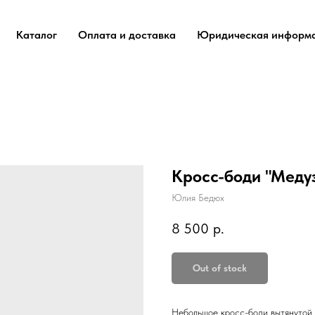
Каталог
Оплата и доставка
Юридическая информ
Кросс-боди "Меду
Юлия Бедюх
8 500
р.
Out of stock
Небольшое кросс-боди вытянутой ф