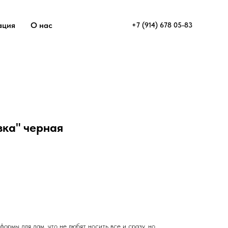
ация
О нас
+7 (914) 678 05-83
зка" черная
ормы для дам, что не любят носить все и сразу, но